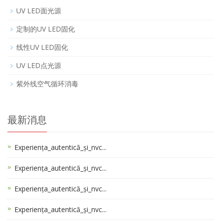
UV LED面光源
定制的UV LED固化
线性UV LED固化
UV LED点光源
紫外线空气循环消毒
最新消息
Experiența_autentică_și_nvc...
Experiența_autentică_și_nvc...
Experiența_autentică_și_nvc...
Experiența_autentică_și_nvc...