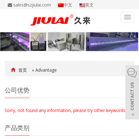
sales@szjiulai.com
中文
英文
Toggl
navig
首页
» Advantage
公司优势
Sorry, not found any information, please try other keywords.
产品类别